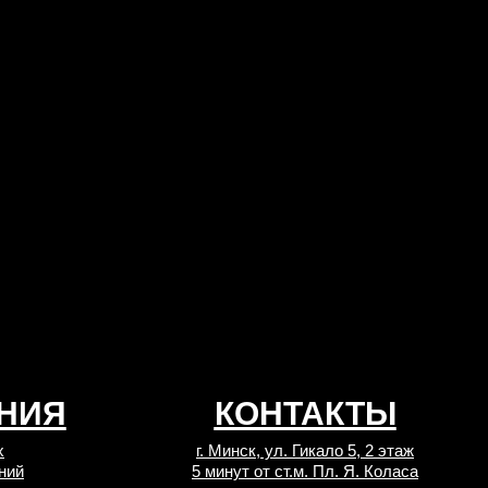
НИЯ
КОНТАКТЫ
х
г. Минск, ул. Гикало 5, 2 этаж
ний
5 минут от ст.м. Пл. Я. Коласа