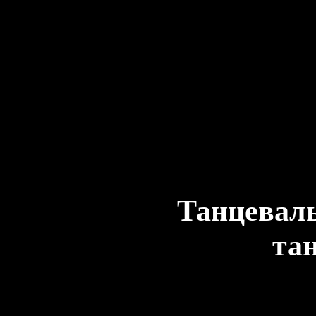
Танцеваль
тан