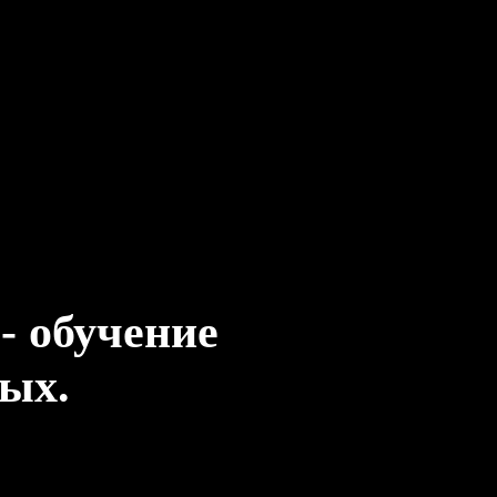
- обучение
лых.